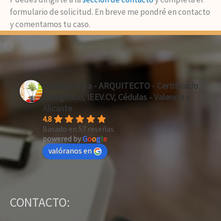
formulario de solicitud. En breve me pondré en contacto
y comentamos tu caso.
Antonio Ariza - ARQUITECTO - Certificado
Energetico, IEEV.CV, Cédulas - Valencia y
Alicante
4.8
Basado en 57 reseñas.
powered by
G
o
o
g
l
e
valóranos en
CONTACTO: