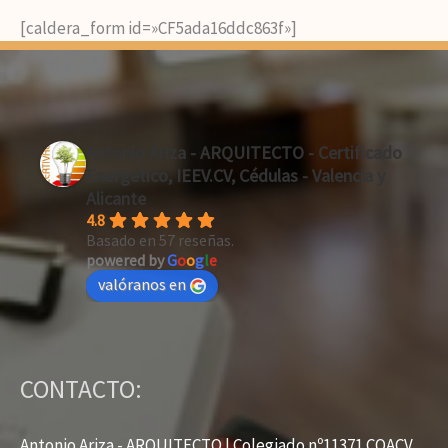
[caldera_form id=»CF5ada16ddc863f»]
Antonio Ariza - ARQUITECTO - Certificado
Energetico, IEEV.CV, Cédulas - Valencia y
Alicante
4.8
Basado en 57 reseñas.
powered by
G
o
o
g
l
e
valóranos en
CONTACTO:
Antonio Ariza - ARQUITECTO | Colegiado nº11371 COACV