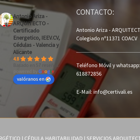
CONTACTO:
Antonio Ariza -
ARQUITECTO -
Antonio Ariza - ARQUITECT
Certificado
Energetico, IEEV.CV,
Colegiado nº11371 COACV
Cédulas - Valencia y
Alicante
4.8
Teléfono Móvil y whatsapp
Basado en 57 reseñas.
powered by
G
o
o
g
l
e
618872856
valóranos en
E-Mail: info
@
certivali.es
GÉTICO | CÉDULA HABITABILIDAD | SERVICIOS ARQUITE