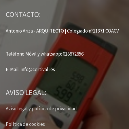
CONTACTO:
Antonio Ariza - ARQUITECTO | Colegiado nº11371 COACV
Teléfono Móvil y whatsapp: 618872856
E-Mail: info
@
certivali.es
AVISO LEGAL:
Aviso legal y política de privacidad
Política de cookies