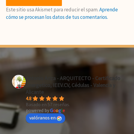
Este sitio usa Akismet para reducir el spam.
Aprende
cómo se procesan los datos de tus comentarios.
Antonio Ariza - ARQUITECTO - Certificado
Energetico, IEEV.CV, Cédulas - Valencia y
Alicante
4.8
Basado en 57 reseñas.
powered by
G
o
o
g
l
e
valóranos en